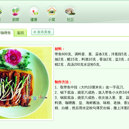
发布美食
香咖喱鱼
返回
材料：
带鱼600克。调料姜、葱、蒜各3克，洋葱段5克
抽2克，醋15克，料酒10克，香油2克，盐3克
精2克，高汤200克水淀粉5克。
制作方法：
1、取带鱼中段（大约10厘米长）改一字花刀。
2、锅下底油，烧至六成热，放入带鱼小火炸3分
3、锅留底油，烧至六成热，依次放入葱、姜、
料酒、咖喱酱、盐、海鲜酱油、味精、老抽、香
精、白糖，然后用水淀粉勾薄芡出锅，撒上洋葱