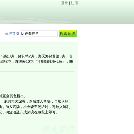
登录
|
注册
菜谱导航
，泡椒3克，鲜乳精2克，海天海鲜酱油5克、老
，白糖3克，咖喱酱10克（可用咖喱粉代替），味
钟至金黄色捞出。
蒜、泡椒大火煸香，然后放入鱼块，再加入醋、
油，加入高汤，小火烧至汤浓时，再放入鲜乳
段，锅烧油至八成热浇在葱段上即可。
猪兔菜谱